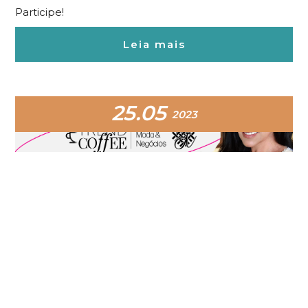
Participe!
Leia mais
25.05
2023
Vem aí a 2ª edição do Trend Coffee:
saiba como participar!
Entenda tudo sobre o evento
Leia mais